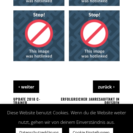
‹
›
weiter
zurück
UPDATE 2018 C-
ERFOLGREICHER JAHRESAUFTAKT IN
TRAINER
DRESDEN
Diese Website benutzt Cookies. Wenn du die Website weiter
nutzt, gehen wir von deinem Einverständnis aus.
Datenschutzerklärung
Cookie Einstellungen